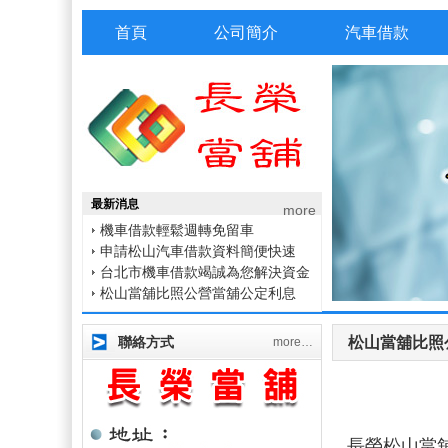
首頁
公司簡介
汽車借款
松山長榮當舖申辦汽機車借款合法
最新消息
機車借款輕鬆週轉免留車
利息1%起
more
申請松山汽車借款資料簡便快速
台北市機車借款竭誠為您解決資金
松山當舖比照公營當舖公定利息
困難
到台北市當鋪輕鬆辦理汽機車借款
松山長榮當舖申辦汽機車借款合法
免留車
機車借款輕鬆週轉免留車
利息1%起
聯絡方式
松山當舖比照
more…
申請松山汽車借款資料簡便快速
台北市機車借款竭誠為您解決資金
松山當舖比照公營當舖公定利息
困難
到台北市當鋪輕鬆辦理汽機車借款
免留車
長榮松山當