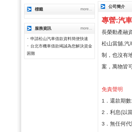
公司簡介
標籤
more…
專營:汽
服務資訊
more…
長榮動產融
申請松山汽車借款資料簡便快速
松山當舖,汽
台北市機車借款竭誠為您解決資金
困難
制，也沒有
案，萬物皆
免責聲明
1．還款期數:
2．利息(以當
3．無任何