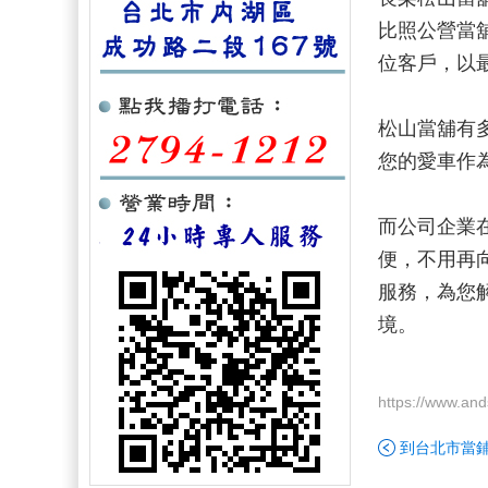
比照公營當
位客戶，以
松山當舖有
您的愛車作
而公司企業
便，不用再
服務，為您
境。
https://www.an
到台北市當