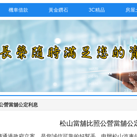
機車借款
黃金鑽石
3C精品
房屋
公營當舖公定利息
松山當舖比照公營當舖公
舖通過政府立案，是您誠信可靠的好幫手，申辦松山汽車